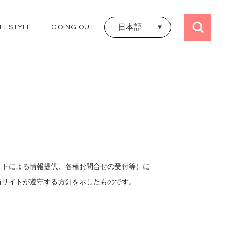
日本語
IFESTYLE
GOING OUT
日本語
ALL TRIPS
ไทย
JAPAN
THAILAND
KOREA
HONGKONG
TAIWAN
UK
FRANCE
イトによる情報提供、各種お問合せの受付等）に
当サイトが遵守する方針を示したものです。