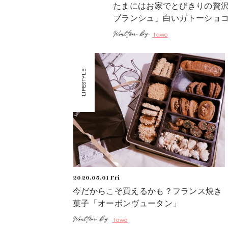
たまにはお家でとびきりの贅
ブランシュ」白いガトーショ
tawo
LIFESTYLE
2020.05.01 Fri
今だからこそ買えるかも？フランス焼き
菓子「オーボンヴュータン」
tawo