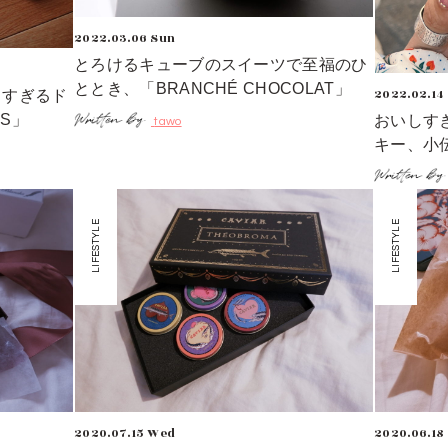
2022.03.06 Sun
とろけるキューブのスイーツで至福のひ
ととき、「BRANCHÉ CHOCOLAT」
2022.02.14
しすぎるド
TS」
おいしす
tawo
キー、小伝馬
LIFESTYLE
LIFESTYLE
2020.07.15 Wed
2020.06.18