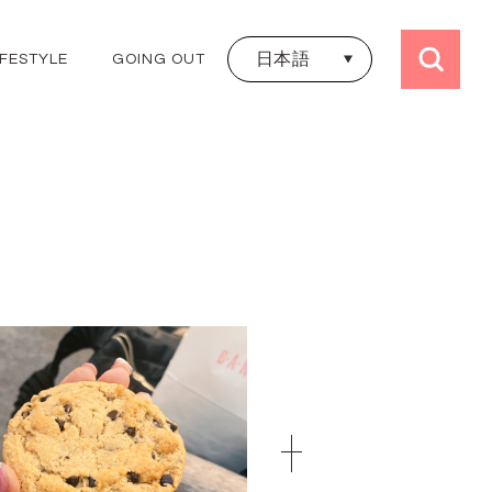
日本語
IFESTYLE
GOING OUT
日本語
ALL TRIPS
ไทย
JAPAN
THAILAND
KOREA
HONGKONG
TAIWAN
UK
FRANCE