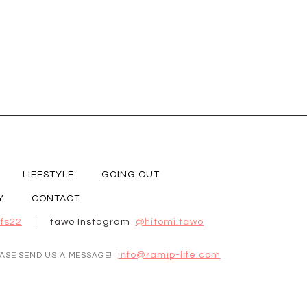
LIFESTYLE
GOING OUT
Y
CONTACT
fs22
tawo Instagram
@hitomi.tawo
info@ramip-life.com
EASE SEND US A MESSAGE!