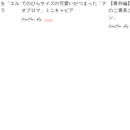
沢を「エル
てのひらサイズの可愛いがつまった「テ
【番外編
コラ
オブロマ」ミニキャビア
のご褒美
ン」
tawo