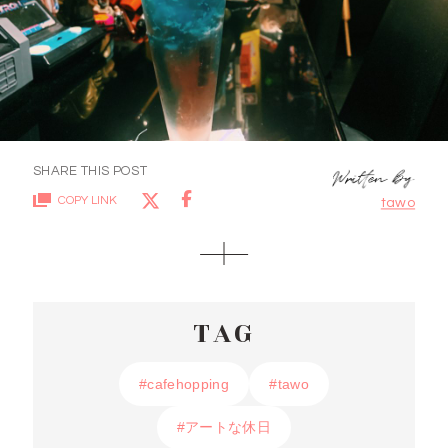
SHARE THIS POST
COPY LINK
tawo
TAG
#cafehopping
#cafehopping
#tawo
#tawo
#アートな休日
#アートな休日