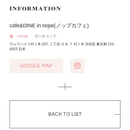
INFORMATION
cafe&DINE in nope(ノップカフェ)
代々木 エリア
JAPAN
ヴェラハイツ代々木 207, １丁目-５８-７ 代々木 渋谷区 東京都 151-
0053 日本
GOOGLE MAP
GOOGLE MAP
BACK TO LIST
BACK TO LIST