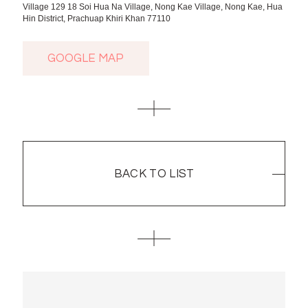
Village 129 18 Soi Hua Na Village, Nong Kae Village, Nong Kae, Hua
Hin District, Prachuap Khiri Khan 77110
GOOGLE MAP
GOOGLE MAP
BACK TO LIST
BACK TO LIST