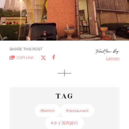
SHARE THIS POST
COPY LINK
Lemon
TAG
#lemon
#lemon
#restaurant
#restaurant
#タイ国内旅行
#タイ国内旅行