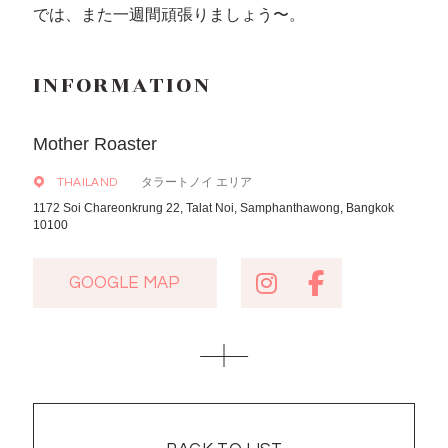
では、また一週間頑張りましょう〜。
INFORMATION
Mother Roaster
タラートノイ エリア
THAILAND
1172 Soi Chareonkrung 22, Talat Noi, Samphanthawong, Bangkok
10100
GOOGLE MAP
GOOGLE MAP