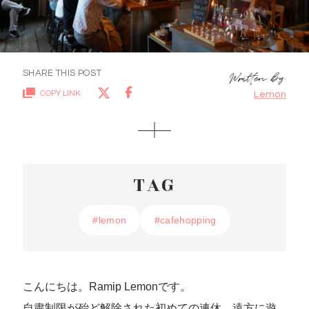
SHARE THIS POST
COPY LINK
Lemon
TAG
#lemon
#lemon
#cafehopping
#cafehopping
こんにちは。Ramip Lemonです。
自粛制限が殆ど解除された初めての連休、遠方に遊