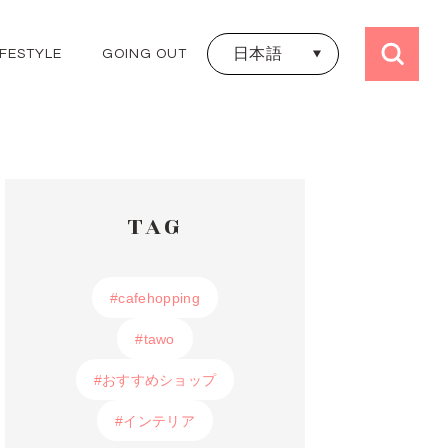
日本語
IFESTYLE
GOING OUT
日本語
ALL TRIPS
ไทย
JAPAN
THAILAND
KOREA
HONGKONG
TAG
TAIWAN
UK
FRANCE
#cafehopping
#cafehopping
#tawo
#tawo
#おすすめショップ
#おすすめショップ
#インテリア
#インテリア