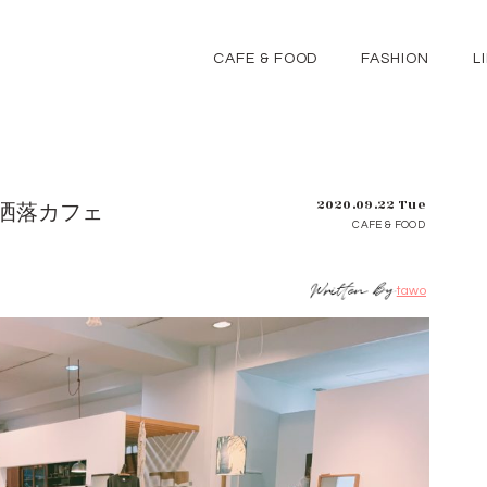
CAFE & FOOD
FASHION
L
2020.09.22 Tue
洒落カフェ
CAFE & FOOD
tawo