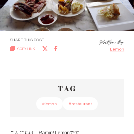
SHARE THIS POST
COPY LINK
Lemon
TAG
#lemon
#lemon
#restaurant
#restaurant
こんにちは。Ramip! Lemonです。