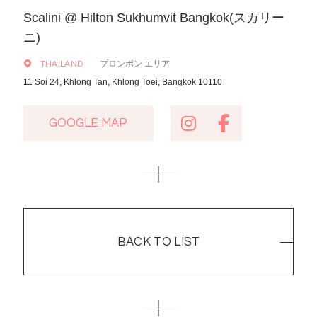
Scalini @ Hilton Sukhumvit Bangkok(スカリー
ニ)
プロンポン エリア
THAILAND
11 Soi 24, Khlong Tan, Khlong Toei, Bangkok 10110
GOOGLE MAP
GOOGLE MAP
BACK TO LIST
BACK TO LIST