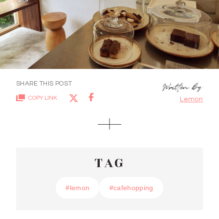
SHARE THIS POST
COPY LINK
Lemon
TAG
#lemon
#lemon
#cafehopping
#cafehopping