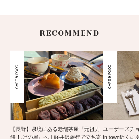
RECOMMEND
CAFE & FOOD
CAFE & FOOD
【長野】県境にある老舗茶屋『元祖力
ユーザーズチョ
餅 しげの屋』へ｜軽井沢旅行で立ち寄
in town近く