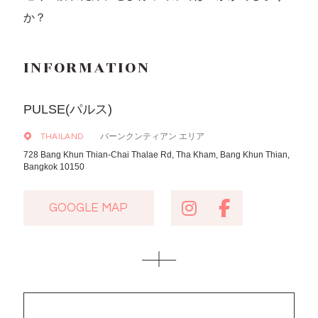
か？
INFORMATION
PULSE(パルス)
バーンクンティアン エリア
THAILAND
728 Bang Khun Thian-Chai Thalae Rd, Tha Kham, Bang Khun Thian,
Bangkok 10150
GOOGLE MAP
GOOGLE MAP