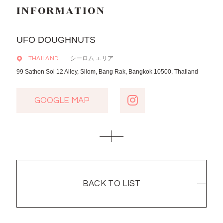
INFORMATION
UFO DOUGHNUTS
シーロム エリア
THAILAND
99 Sathon Soi 12 Alley, Silom, Bang Rak, Bangkok 10500, Thailand
GOOGLE MAP
GOOGLE MAP
BACK TO LIST
BACK TO LIST