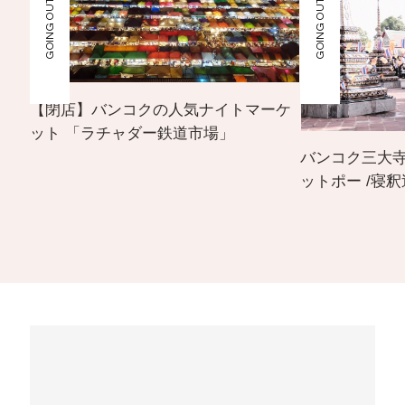
GOING OUT
GOING OUT
【閉店】バンコクの人気ナイトマーケ
ット 「ラチャダー鉄道市場」
バンコク三大寺院 
ットポー /寝釈