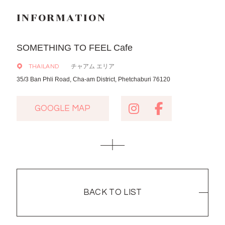
INFORMATION
SOMETHING TO FEEL Cafe
チャアム エリア
THAILAND
35/3 Ban Phli Road, Cha-am District, Phetchaburi 76120
GOOGLE MAP
GOOGLE MAP
BACK TO LIST
BACK TO LIST