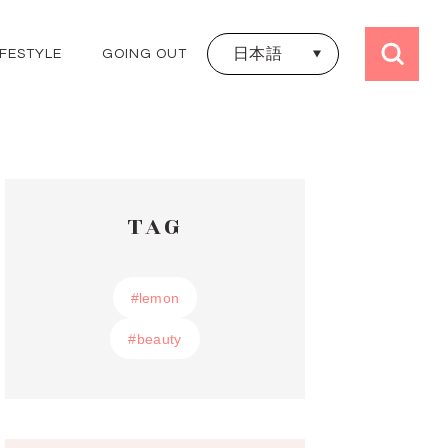
日本語
IFESTYLE
GOING OUT
日本語
ALL TRIPS
ไทย
JAPAN
THAILAND
KOREA
HONGKONG
TAG
TAIWAN
UK
FRANCE
#lemon
#lemon
#beauty
#beauty