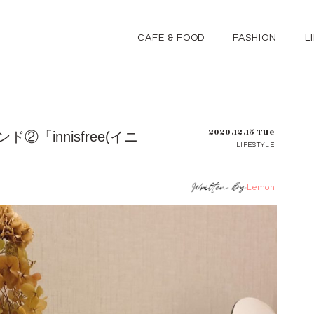
CAFE & FOOD
FASHION
L
2020.12.15 Tue
「innisfree(イニ
LIFESTYLE
Lemon