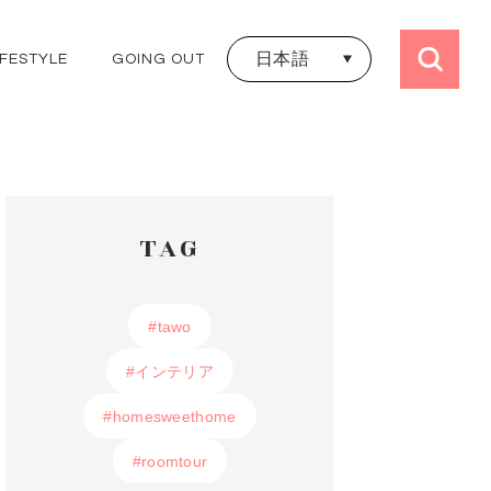
日本語
IFESTYLE
GOING OUT
日本語
ALL TRIPS
ไทย
JAPAN
THAILAND
KOREA
HONGKONG
TAG
TAIWAN
UK
FRANCE
#tawo
#tawo
#インテリア
#インテリア
#homesweethome
#homesweethome
#roomtour
#roomtour