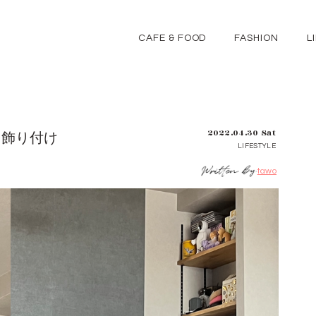
CAFE & FOOD
FASHION
L
2022.04.30 Sat
t を飾り付け
LIFESTYLE
tawo