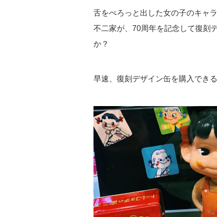
舌をぺろっと出した女の子のキャ
不二家が、70周年を記念して復刻
か？
早速、復刻デザイン缶を購入でき