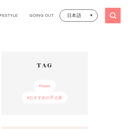
日本語
IFESTYLE
GOING OUT
日本語
ALL TRIPS
ไทย
JAPAN
THAILAND
KOREA
HONGKONG
TAG
TAIWAN
UK
FRANCE
#tawo
#tawo
#おすすめの手土産
#おすすめの手土産