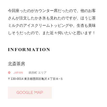
今回座ったのがカウンター席だったので、他のお客
さんが注文したかき氷も見れたのですが、ほうじ茶
ミルクのアイスクリームトッピングや、生杏も美味
しそうだったので、また近々伺いたいと思います！
INFORMATION
北斎茶房
錦糸町 エリア
JAPAN
〒130-0014 東京都墨田区亀沢４丁目８−５
GOOGLE MAP
GOOGLE MAP