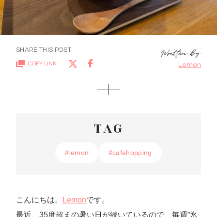
SHARE THIS POST
COPY LINK
Lemon
TAG
#lemon
#lemon
#cafehopping
#cafehopping
こんにちは。
Lemon
です。
最近、35度超えの暑い日が続いているので、毎週”氷