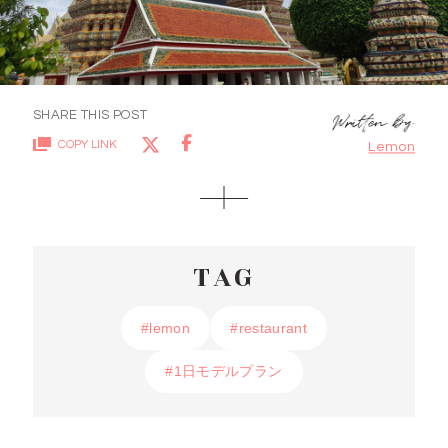
SHARE THIS POST
COPY LINK
Lemon
TAG
#lemon
#lemon
#restaurant
#restaurant
#1日モデルプラン
#1日モデルプラン