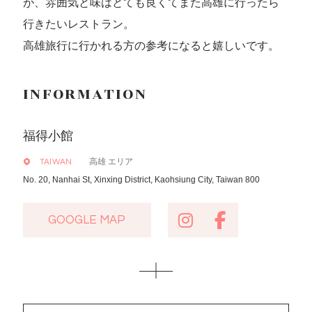
が、雰囲気と味はとても良くてまた高雄に行ったら
行きたいレストラン。
高雄旅行に行かれる方の参考になると嬉しいです。
INFORMATION
福得小館
高雄 エリア
TAIWAN
No. 20, Nanhai St, Xinxing District, Kaohsiung City, Taiwan 800
GOOGLE MAP
GOOGLE MAP