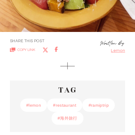
SHARE THIS POST
COPY LINK
Lemon
TAG
#lemon
#lemon
#restaurant
#restaurant
#ramiptrip
#ramiptrip
#海外旅行
#海外旅行