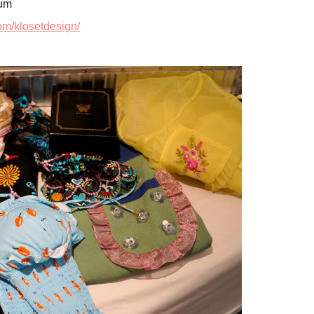
ium
om/klosetdesign/