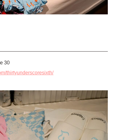
e 30
m/thirtyunderscoresixth/