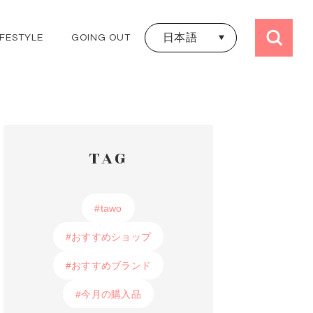
日本語
IFESTYLE
GOING OUT
日本語
ALL TRIPS
ไทย
JAPAN
THAILAND
KOREA
HONGKONG
TAG
TAIWAN
UK
FRANCE
#tawo
#tawo
#おすすめショップ
#おすすめショップ
#おすすめブランド
#おすすめブランド
#今月の購入品
#今月の購入品