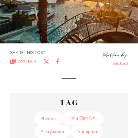
SHARE THIS POST
COPY LINK
Lemon
TAG
#lemon
#lemon
#タイ国内旅行
#タイ国内旅行
#staycation
#staycation
#ramiptrip
#ramiptrip