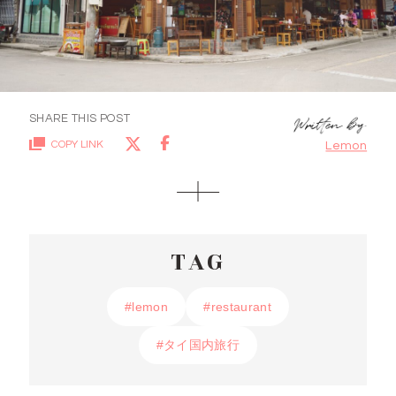
SHARE THIS POST
COPY LINK
Lemon
TAG
#lemon
#lemon
#restaurant
#restaurant
#タイ国内旅行
#タイ国内旅行